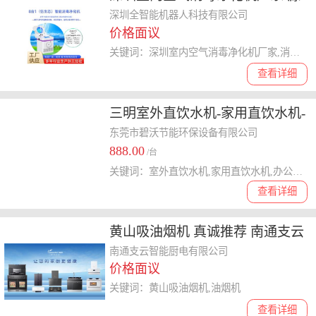
头工厂 深圳全智能机器人科技供
深圳全智能机器人科技有限公司
价格面议
应
关键词：深圳室内空气消毒净化机厂家,消毒净化机
查看详细
三明室外直饮水机-家用直饮水机-
办公饮水机厂家地址
东莞市碧沃节能环保设备有限公司
888.00
/台
关键词：室外直饮水机,家用直饮水机,办公饮水机厂家,三明室外直饮水机,三明家用直饮水机
查看详细
黄山吸油烟机 真诚推荐 南通支云
智能厨电供应
南通支云智能厨电有限公司
价格面议
关键词：黄山吸油烟机,油烟机
查看详细