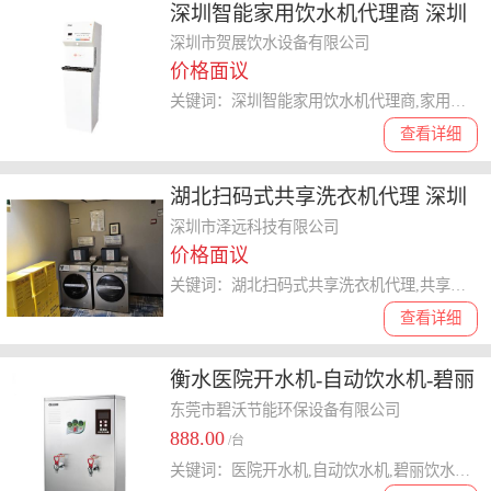
深圳智能家用饮水机代理商 深圳
市贺展饮水设备供应
深圳市贺展饮水设备有限公司
价格面议
关键词：深圳智能家用饮水机代理商,家用饮水机
查看详细
湖北扫码式共享洗衣机代理 深圳
市泽远科技供应
深圳市泽远科技有限公司
价格面议
关键词：湖北扫码式共享洗衣机代理,共享洗衣机
查看详细
衡水医院开水机-自动饮水机-碧丽
饮水机厂家电话
东莞市碧沃节能环保设备有限公司
888.00
/台
关键词：医院开水机,自动饮水机,碧丽饮水机,衡水医院开水机,衡水自动饮水机