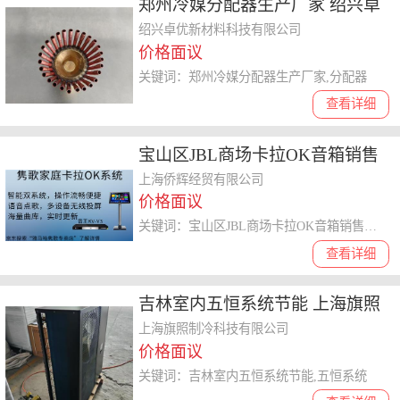
郑州冷媒分配器生产厂家 绍兴卓
优新材料科技供应
绍兴卓优新材料科技有限公司
价格面议
关键词：郑州冷媒分配器生产厂家,分配器
查看详细
宝山区JBL商场卡拉OK音箱销售
电话 上海侨辉经贸供应
上海侨辉经贸有限公司
价格面议
关键词：宝山区JBL商场卡拉OK音箱销售电话,卡拉OK音箱
查看详细
吉林室内五恒系统节能 上海旗照
制冷科技供应
上海旗照制冷科技有限公司
价格面议
关键词：吉林室内五恒系统节能,五恒系统