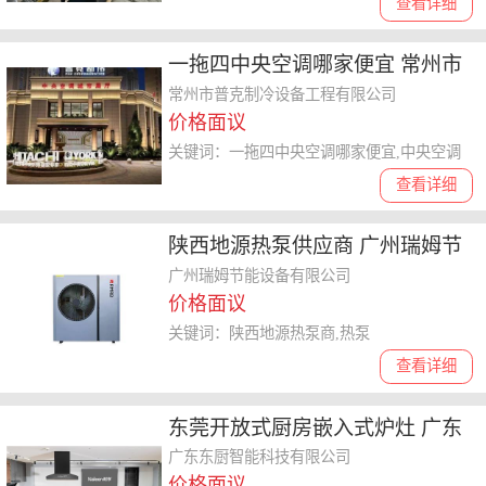
查看详细
一拖四中央空调哪家便宜 常州市
普克制冷设备供应
常州市普克制冷设备工程有限公司
价格面议
关键词：一拖四中央空调哪家便宜,中央空调
查看详细
陕西地源热泵供应商 广州瑞姆节
能设备供应
广州瑞姆节能设备有限公司
价格面议
关键词：陕西地源热泵商,热泵
查看详细
东莞开放式厨房嵌入式炉灶 广东
东厨智能科技供应
广东东厨智能科技有限公司
价格面议