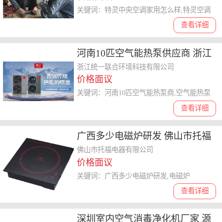
关键词：特灵中央空调家用怎么样,特灵空调
查看详细
河南10匹空气能热泵供应商 浙江
统一联合环境科技供应
浙江统一联合环境科技有限公司
价格面议
关键词：河南10匹空气能热泵商,空气能热泵
查看详细
广西多少电磁炉研发 佛山市托福
电器供应
佛山市托福电器有限公司
价格面议
关键词：广西多少电磁炉研发,电磁炉
查看详细
深圳室内空气消毒净化机厂家 源