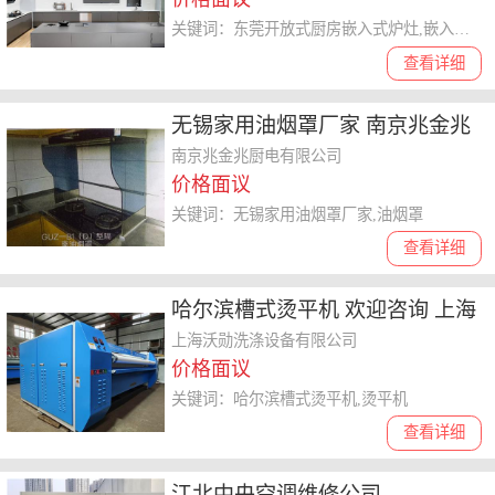
关键词：东莞开放式厨房嵌入式炉灶,嵌入式炉灶
查看详细
无锡家用油烟罩厂家 南京兆金兆
厨电供应
南京兆金兆厨电有限公司
价格面议
关键词：无锡家用油烟罩厂家,油烟罩
查看详细
哈尔滨槽式烫平机 欢迎咨询 上海
沃勋洗涤设备供应
上海沃勋洗涤设备有限公司
价格面议
关键词：哈尔滨槽式烫平机,烫平机
查看详细
江北中央空调维修公司