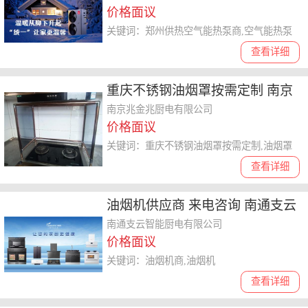
价格面议
关键词：郑州供热空气能热泵商,空气能热泵
查看详细
重庆不锈钢油烟罩按需定制 南京
兆金兆厨电供应
南京兆金兆厨电有限公司
价格面议
关键词：重庆不锈钢油烟罩按需定制,油烟罩
查看详细
油烟机供应商 来电咨询 南通支云
智能厨电供应
南通支云智能厨电有限公司
价格面议
关键词：油烟机商,油烟机
查看详细