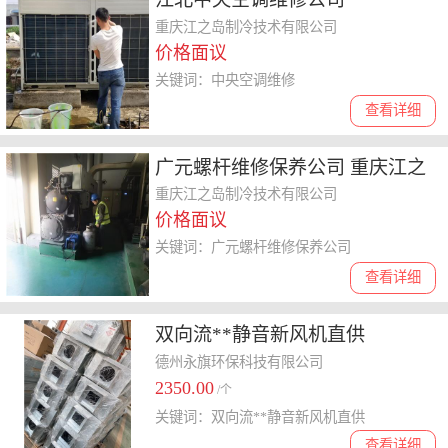
重庆江之岛制冷技术有限公司
价格面议
关键词：中央空调维修
查看详细
广元螺杆维修保养公司 重庆江之
岛 服务周到
重庆江之岛制冷技术有限公司
价格面议
关键词：广元螺杆维修保养公司
查看详细
双向流**静音新风机直供
德州永旗环保科技有限公司
2350.00
/个
关键词：双向流**静音新风机直供
查看详细