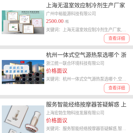
上海无温室效应制冷剂生产厂家
广州中裕能源科技供应
广州中裕能源科技有限公司
2500.00
/瓶
关键词：上海无温室效应制冷剂生产厂家,制冷剂
查看详细
杭州一体式空气源热泵选哪个 浙
江统一联合环境科技供应
浙江统一联合环境科技有限公司
价格面议
关键词：杭州一体式空气源热泵选哪个,空气源热泵
查看详细
服务智能经络按摩器答疑解惑 上
海宏勃生物科技发展供应
上海宏勃生物科技发展有限公司
价格面议
关键词：服务智能经络按摩器答疑解惑,智能经络按摩器