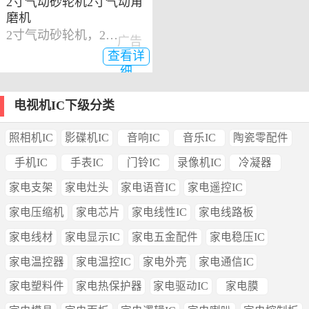
2寸气动砂轮机2寸气动角
磨机
2寸气动砂轮机，2寸气动角磨机
广告
查看详
细
电视机IC下级分类
照相机IC
影碟机IC
音响IC
音乐IC
陶瓷零配件
手机IC
手表IC
门铃IC
录像机IC
冷凝器
家电支架
家电灶头
家电语音IC
家电遥控IC
家电压缩机
家电芯片
家电线性IC
家电线路板
家电线材
家电显示IC
家电五金配件
家电稳压IC
家电温控器
家电温控IC
家电外壳
家电通信IC
家电塑料件
家电热保护器
家电驱动IC
家电膜