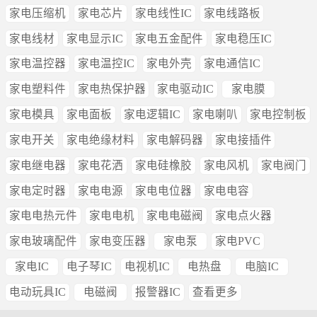
家电压缩机
家电芯片
家电线性IC
家电线路板
家电线材
家电显示IC
家电五金配件
家电稳压IC
家电温控器
家电温控IC
家电外壳
家电通信IC
家电塑料件
家电热保护器
家电驱动IC
家电膜
家电模具
家电面板
家电逻辑IC
家电喇叭
家电控制板
家电开关
家电绝缘材料
家电解码器
家电接插件
家电继电器
家电花洒
家电硅橡胶
家电风机
家电阀门
家电定时器
家电电源
家电电位器
家电电容
家电电热元件
家电电机
家电电磁阀
家电点火器
家电玻璃配件
家电变压器
家电泵
家电PVC
家电IC
电子琴IC
电视机IC
电热盘
电脑IC
电动玩具IC
电磁阀
报警器IC
查看更多