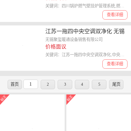
关键词：四川锅炉燃气壁挂炉管理系统,燃气壁挂炉
查看详细
江苏一拖四中央空调双净化 无锡
聚玺暖通设备销售供应
无锡聚玺暖通设备销售有限公司
价格面议
关键词：江苏一拖四中央空调双净化,中央空调
查看详细
1
首页
2
3
4
5
尾页