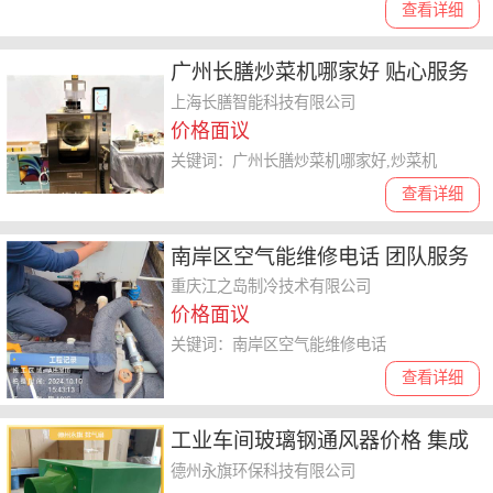
查看详细
广州长膳炒菜机哪家好 贴心服务
上海长膳智能科技供应
上海长膳智能科技有限公司
价格面议
关键词：广州长膳炒菜机哪家好,炒菜机
查看详细
南岸区空气能维修电话 团队服务
重庆江之岛
重庆江之岛制冷技术有限公司
价格面议
关键词：南岸区空气能维修电话
查看详细
工业车间玻璃钢通风器价格 集成
吊顶排风扇 运行平稳
德州永旗环保科技有限公司