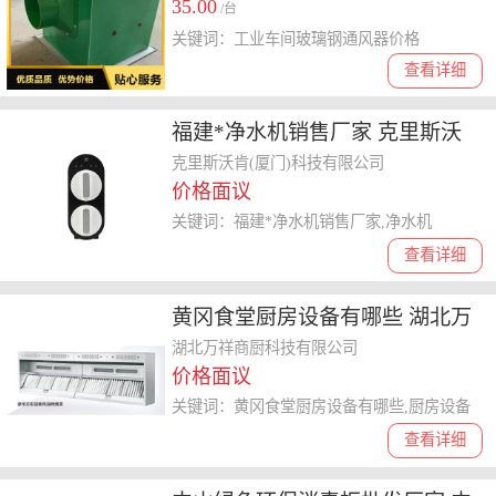
35.00
/台
关键词：工业车间玻璃钢通风器价格
查看详细
福建*净水机销售厂家 克里斯沃
肯供应
克里斯沃肯(厦门)科技有限公司
价格面议
关键词：福建*净水机销售厂家,净水机
查看详细
黄冈食堂厨房设备有哪些 湖北万
祥商厨科技供应
湖北万祥商厨科技有限公司
价格面议
关键词：黄冈食堂厨房设备有哪些,厨房设备
查看详细