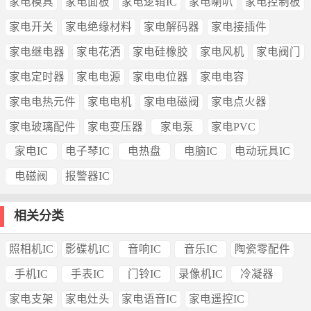
家电模具
家电面板
家电逻辑IC
家电喇叭
家电控制板
家电开关
家电绝缘材料
家电解码器
家电接插件
家电继电器
家电花洒
家电硅橡胶
家电风机
家电阀门
家电定时器
家电电源
家电电位器
家电电容
家电电热元件
家电电机
家电电磁阀
家电点火器
家电玻璃配件
家电变压器
家电泵
家电PVC
家电IC
电子琴IC
电热盘
电脑IC
电动玩具IC
电磁阀
报警器IC
相关分类
照相机IC
影碟机IC
音响IC
音乐IC
陶瓷零配件
手机IC
手表IC
门铃IC
录像机IC
冷凝器
家电支架
家电灶头
家电语音IC
家电遥控IC