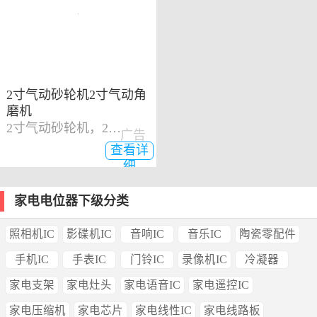
2寸气动砂轮机2寸气动角
磨机
2寸气动砂轮机，2寸气动角磨机
广告
查看详
细
家电电位器下级分类
照相机IC
影碟机IC
音响IC
音乐IC
陶瓷零配件
手机IC
手表IC
门铃IC
录像机IC
冷凝器
家电支架
家电灶头
家电语音IC
家电遥控IC
家电压缩机
家电芯片
家电线性IC
家电线路板