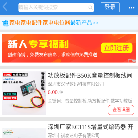
登录
家电
家电配件
家电电位器
最新产品>>
广告
功放板配件B50K音量控制板线间
距2.0mm和2.54mm可选双声道音
深圳市汉早数码科技有限公司
6.00
频调节
/件
关键词：音量控制板,功放板配件,数字功放板
查看详细
深圳厂家EC111S增量式编码器 开
关编码器 电位器
深圳市祺泰达电子有限公司