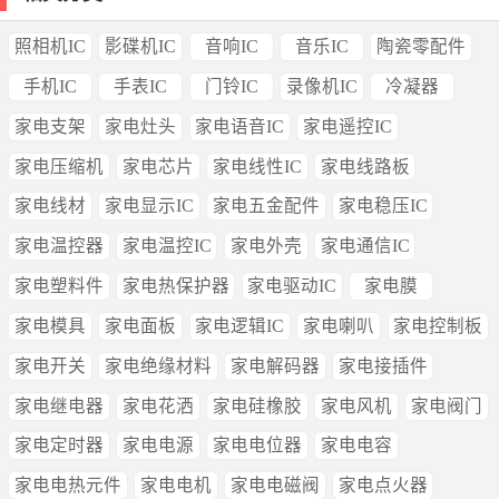
照相机IC
影碟机IC
音响IC
音乐IC
陶瓷零配件
手机IC
手表IC
门铃IC
录像机IC
冷凝器
家电支架
家电灶头
家电语音IC
家电遥控IC
家电压缩机
家电芯片
家电线性IC
家电线路板
家电线材
家电显示IC
家电五金配件
家电稳压IC
家电温控器
家电温控IC
家电外壳
家电通信IC
家电塑料件
家电热保护器
家电驱动IC
家电膜
家电模具
家电面板
家电逻辑IC
家电喇叭
家电控制板
家电开关
家电绝缘材料
家电解码器
家电接插件
家电继电器
家电花洒
家电硅橡胶
家电风机
家电阀门
家电定时器
家电电源
家电电位器
家电电容
家电电热元件
家电电机
家电电磁阀
家电点火器