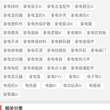
家电线材
家电显示IC
家电五金配件
家电稳压IC
家电温控器
家电温控IC
家电外壳
家电通信IC
家电塑料件
家电热保护器
家电驱动IC
家电膜
家电模具
家电面板
家电逻辑IC
家电喇叭
家电控制板
家电开关
家电绝缘材料
家电解码器
家电接插件
家电继电器
家电花洒
家电硅橡胶
家电风机
家电阀门
家电定时器
家电电源
家电电容
家电电热元件
家电电机
家电电磁阀
家电点火器
家电玻璃配件
家电变压器
家电泵
家电PVC
家电IC
电子琴IC
电视机IC
电热盘
电脑IC
电动玩具IC
电磁阀
报警器IC
相关分类