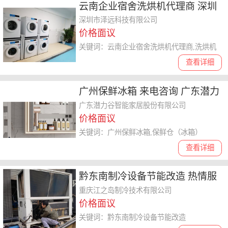
云南企业宿舍洗烘机代理商 深圳
市泽远科技供应
深圳市泽远科技有限公司
价格面议
关键词：云南企业宿舍洗烘机代理商,洗烘机
查看详细
广州保鲜冰箱 来电咨询 广东潜力
谷智能家居股份供应
广东潜力谷智能家居股份有限公司
价格面议
关键词：广州保鲜冰箱,保鲜仓（冰箱）
查看详细
黔东南制冷设备节能改造 热情服
务
重庆江之岛制冷技术有限公司
价格面议
关键词：黔东南制冷设备节能改造