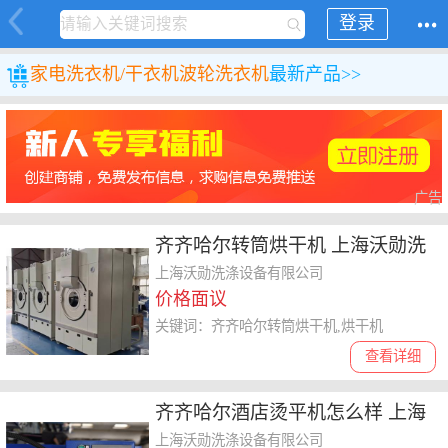
登录
家电
洗衣机/干衣机
波轮洗衣机
最新产品>>
广告
齐齐哈尔转筒烘干机 上海沃勋洗
涤设备供应
上海沃勋洗涤设备有限公司
价格面议
关键词：齐齐哈尔转筒烘干机,烘干机
查看详细
齐齐哈尔酒店烫平机怎么样 上海
沃勋洗涤设备供应
上海沃勋洗涤设备有限公司